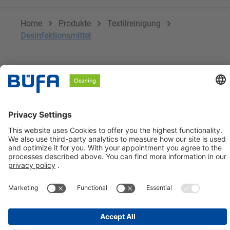
Home
Produkte
Textilreinigung
Desinfektionsmittel
Keine Produkte gefunden.
BÜFA Cleaning GmbH & Co. KG
Informationen