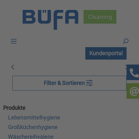
Zum Hauptinhalt springen
Kundenportal
Filter & Sortieren
Produkte
Lebensmittelhygiene
Großküchenhygiene
Wäschereihygiene