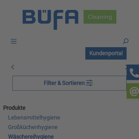
Zum Hauptinhalt springen
Kundenportal
Filter & Sortieren
Produkte
Lebensmittelhygiene
Großküchenhygiene
Wäschereihygiene