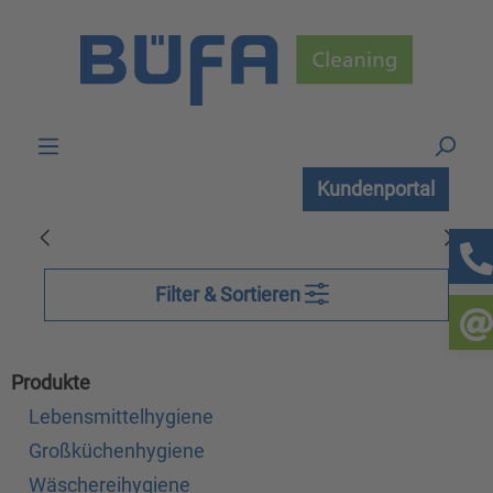
Zum Hauptinhalt springen
Kundenportal
Filter & Sortieren
Produkte
Lebensmittelhygiene
Großküchenhygiene
Wäschereihygiene