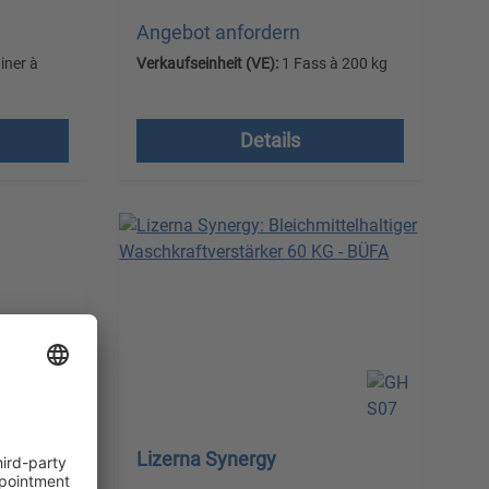
Angebot anfordern
iner à
Verkaufseinheit (VE):
1 Fass à 200 kg
Versandkostenfrei, zzgl.
l.
MwSt.
Details
Lizerna Synergy