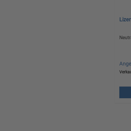
Lize
Neutr
Ange
Verkau
Versa
MwS