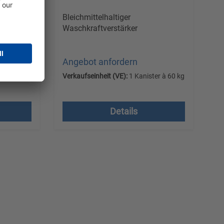
r
Bleichmittelhaltiger
Waschkraftverstärker
Angebot anfordern
er à 21 kg
Verkaufseinheit (VE):
1 Kanister à 60 kg
l.
Versandkostenfrei, zzgl.
MwSt.
Details