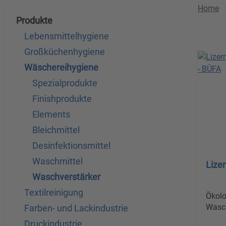
Home
Produkte
Lebensmittelhygiene
Großküchenhygiene
Wäschereihygiene
Spezialprodukte
Finishprodukte
Elements
Bleichmittel
Desinfektionsmittel
Waschmittel
Lize
Waschverstärker
Textilreinigung
Ökolo
Wasch
Farben- und Lackindustrie
Druckindustrie