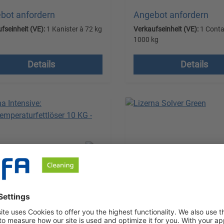
bot anfordern
Angebot anfordern
fseinheit (VE):
1 Kanister à 72 kg
Verkaufseinheit (VE):
1 Conta
1000 kg
ndkostenfrei, zzgl.
Versandkostenfrei, zzg
t.
Details
Details
MwSt.
na Intensive
Lizerna Solver Green