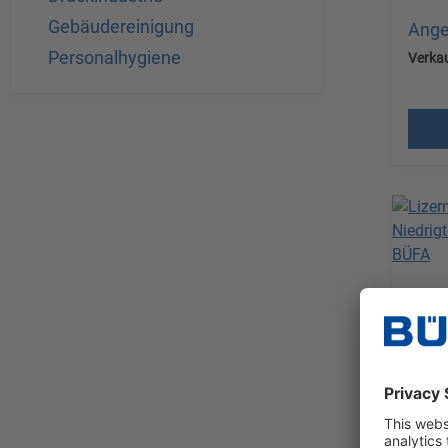
Gebäudereinigung
Ange
Personalhygiene
Verkau
Versa
MwS
Lizer