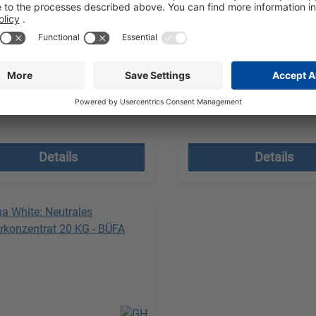
ertiger Fettlöser
Enzymverstärkter Fettlöse
bot anfordern
Angebot anfordern
fseinheit (VE):
1 Kanister à 10 kg
Verkaufseinheit (VE):
1 Kanist
ndkostenfrei, zzgl.
Versandkostenfrei, zzg
t.
MwSt.
Details
Details