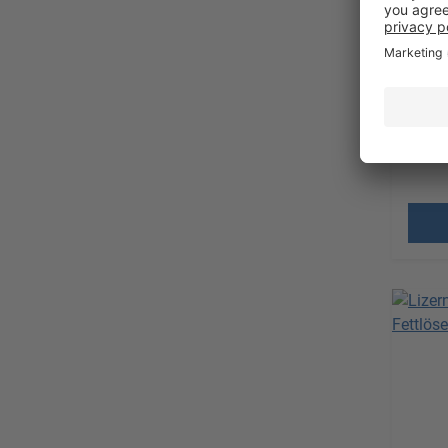
Hochw
Ange
Verkau
Versa
MwS