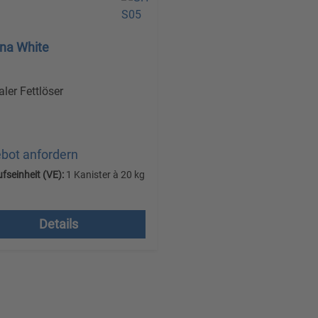
rna White
aler Fettlöser
bot anfordern
fseinheit (VE):
1 Kanister à 20 kg
ndkostenfrei, zzgl.
t.
Details