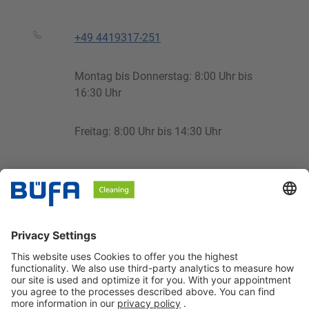
+49 4419317-251
Montag bis Donnerstag: 8:00 Uhr bis
16:30 Uhr
Freitag: 8:00 Uhr bis 14:30 Uhr
cleaning@buefa.de