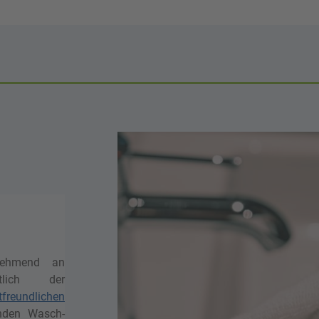
unehmend an
htlich der
freundlichen
nden Wasch-