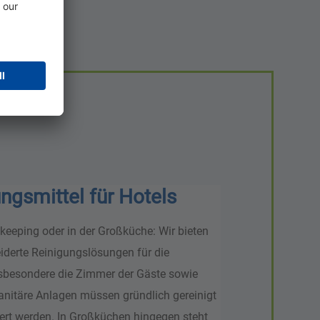
ngsmittel für Hotels
eeping oder in der Großküche: Wir bieten
derte Reinigungslösungen für die
Insbesondere die Zimmer der Gäste sowie
sanitäre Anlagen müssen gründlich gereinigt
iert werden. In Großküchen hingegen steht