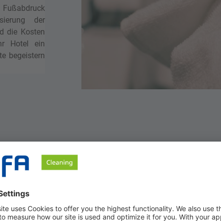
 Fußabdruck
sierung der
nd die Kosten
hr Hotel ein
te begeistern