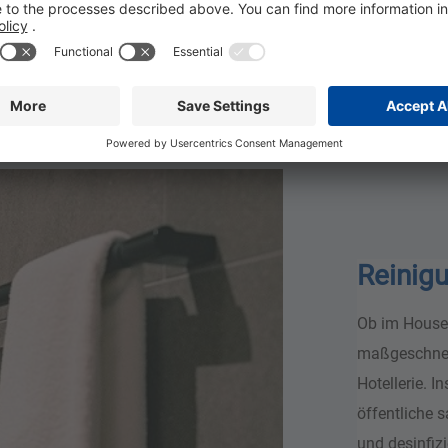
Reinigu
Ob im Housek
maßgeschnei
Hotellerie. 
öffentliche 
und desinfiz