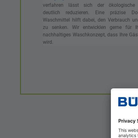
verfahren lässt sich der ökologische
deutlich reduzieren. Eine präzise Do
Waschmittel hilft dabei, den Verbrauch u
zu senken. Wir entwicklen gerne für I
nachhaltiges Waschkonzept, dass Ihre Gäs
wird.