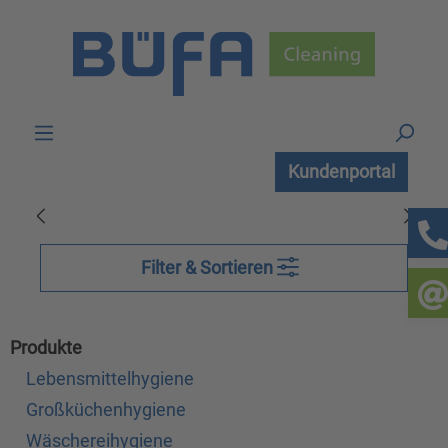
Zum Hauptinhalt springen
Kundenportal
Filter & Sortieren
Produkte
Lebensmittelhygiene
Großküchenhygiene
Wäschereihygiene