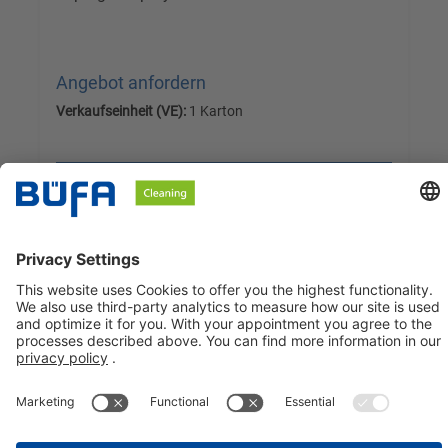
Angebot anfordern
Verkaufseinheit (VE):
1 Karton
Versandkostenfrei, zzgl. MwSt.
Details
BÜFA Cleaning GmbH & Co. KG
Informationen