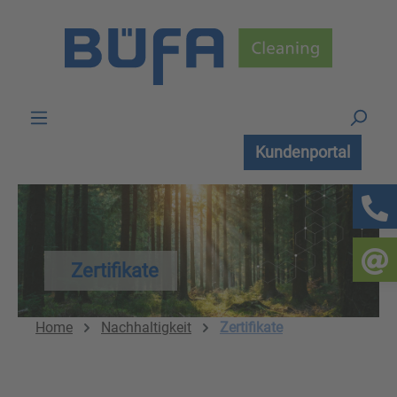
Zum Hauptinhalt springen
Kundenportal
Zertifikate
Home
Nachhaltigkeit
Zertifikate