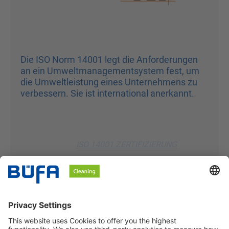
Die ISO Norm 14001 legt die Anforderungen
an ein Umweltmanagementsystem fest, um
die Umweltleistung eines Unternehmens zu
verbessern. Sie ist international anerkannt.
ISO 14001 ZERTIFIZIERUNG