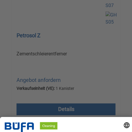
Petrosol Z
Zementschleierentferner
Angebot anfordern
Verkaufseinheit (VE):
1 Kanister
Versandkostenfrei, zzgl. MwSt.
Details