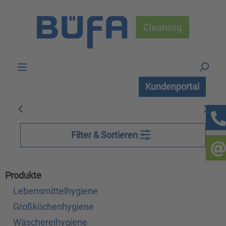
Zum Hauptinhalt springen
Kundenportal
Filter & Sortieren
Produkte
Lebensmittelhygiene
Großküchenhygiene
Wäschereihygiene