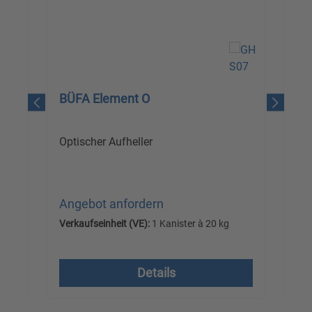
BÜFA Element O
BÜ
Optischer Aufheller
Ten
Angebot anfordern
An
Verkaufseinheit (VE):
1 Kanister à 20 kg
Ver
Versandkostenfrei, zzgl. MwSt.
Ve
Details