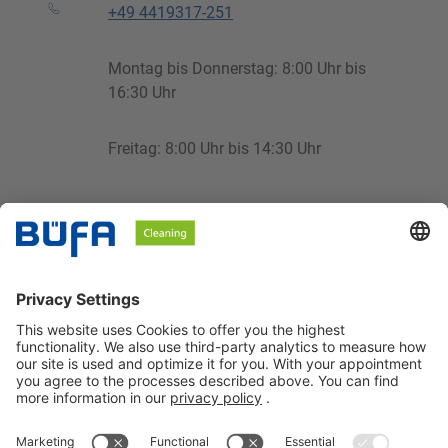
+49 4419317-251
Montag bis Donnerstag: 8:00 Uhr bis
16:30 Uhr
Freitag: 8:00 Uhr bis 14:30 Uhr
cleaning@buefa.de