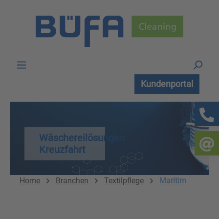
Zum Hauptinhalt springen
Kundenportal
Wäschereilösungen
Kreuzfahrt
Home
Branchen
Textilpflege
Maritim