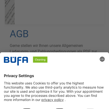
AGB
Gerne stellen wir Ihnen unsere Allgemeinen
Lieferungs- und Zahlungsbedingungen als PDF zur
Verfügung.
AGB BÜFA Cleaning GmbH & Co. KG Inland
AGB BÜFA Cleaning GmbH & Co. KG Export