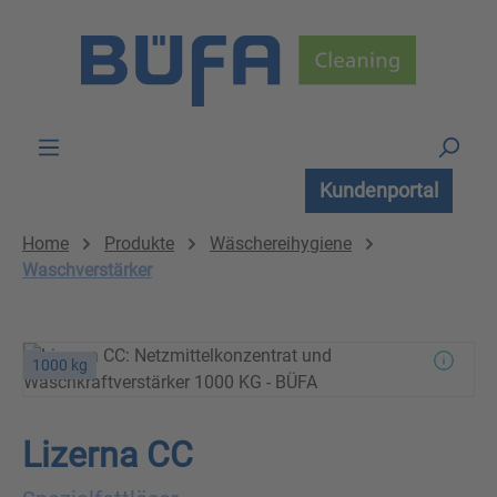
Zum Hauptinhalt springen
Kundenportal
Home
Produkte
Wäschereihygiene
Waschverstärker
1000 kg
Lizerna CC