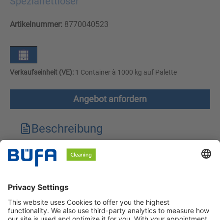
Spezialfettlöser
Artikelnummer:
8770040523
Verkaufseinheit (VE):
1 Container à 1000 kg auf Palette
Angebot anfordern
Beschreibung
Technische Merkmale
Downloads
Sicherheitshinweise