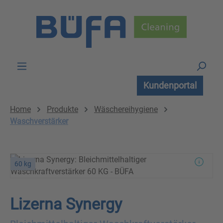
Zum Hauptinhalt springen
Kundenportal
Home
Produkte
Wäschereihygiene
Waschverstärker
60 kg
Lizerna Synergy