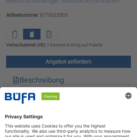
Bleichmittelhaltiger Waschkraftverstärker
Artikelnummer:
8770025503
Verkaufseinheit (VE):
1 Kanister à 60 kg auf Palette
Angebot anfordern
Beschreibung
Technische Merkmale
Downloads
Sicherheitshinweise