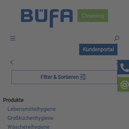
Zum Hauptinhalt springen
Kundenportal
Filter & Sortieren
Produkte
Lebensmittelhygiene
Großküchenhygiene
Wäschereihygiene