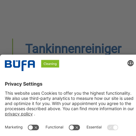
Tankinnenreiniger
BÜFA Cleaning GmbH & Co. KG
Informationen