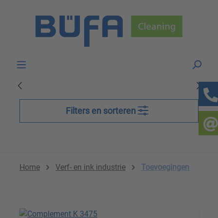
Skip to main content
Filters en sorteren
Home
Verf- en ink industrie
Toevoegingen