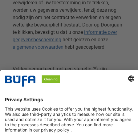
verwijderen of uw toestemming in te trekken,
worden uw gegevens verwijderd, tenzij deze nog
nodig zijn om het contract te verwerken en er geen
wettelijke bewaarplicht bestaat. Door op Doorgaan
te klikken, bevestigt u dat u onze
informatie over
gegevensbescherming
hebt gelezen en onze
algemene voorwaarden
hebt geaccepteerd.
Velden gemarkeerd met een sterretje (*) zijn
verplicht.
Stuur in