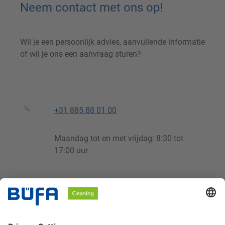
Neem contact met ons op!
Wil je een persoonlijk advies, aanvullende informatie
of wil je ons een aanvraag sturen?
+31 885 88 01 00
Maandag tot en met vrijdag: 8:30 tot
17:00 uur
support@buefa.nl