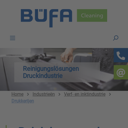
Skip to main content
Reinigungslösungen
Druckindustrie
Home
Industrieën
Verf- en inktindustrie
Drukkerijen