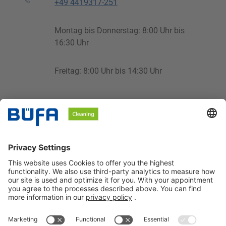
+49 4419317-251
Montag bis Donnerstag: 8:00 Uhr bis
16:30 Uhr
Freitag: 8:00 Uhr bis 14:30 Uhr
cleaning@buefa.de