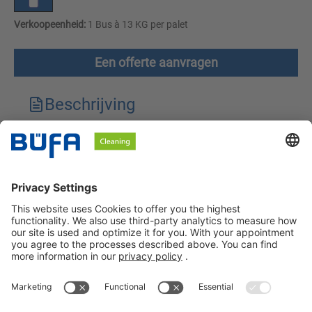
Verkoopeenheid:
1 Bus à 13 KG per palet
Een offerte aanvragen
Beschrijving
Technische kenmerken
Downloads
Veiligheidsinstructies
BÜFA Cleaning Netherlands B.V.