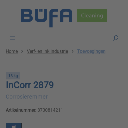
Skip to main content
Home
Verf- en ink industrie
Toevoegingen
13 kg
InCorr 2879
Corrosieremmer
Artikelnummer:
8730814211