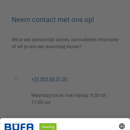
Neem contact met ons op!
Wil je een persoonlijk advies, aanvullende informatie
of wil je ons een aanvraag sturen?
+31 885 88 01 00
Maandag tot en met vrijdag: 8:30 tot
17:00 uur