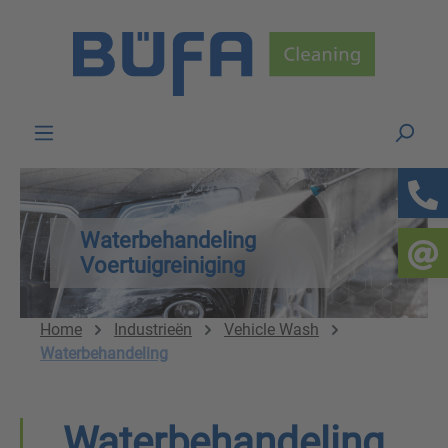
Skip to main content
Waterbehandeling
Voertuigreiniging
Home
Industrieën
Vehicle Wash
Waterbehandeling
Waterbehandeling