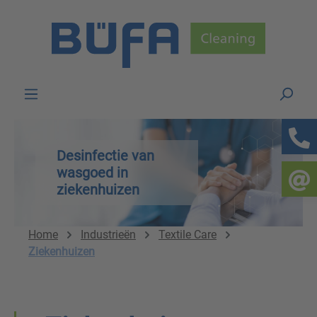
Skip to main content
Desinfectie van
wasgoed in
ziekenhuizen
Home
Industrieën
Textile Care
Ziekenhuizen