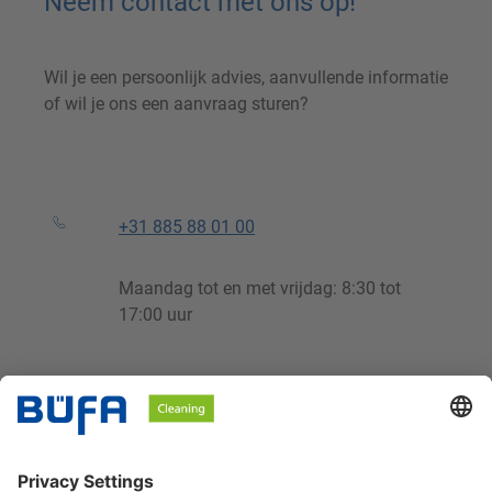
Neem contact met ons op!
Wil je een persoonlijk advies, aanvullende informatie
of wil je ons een aanvraag sturen?
+31 885 88 01 00
Maandag tot en met vrijdag: 8:30 tot
17:00 uur
support@buefa.nl