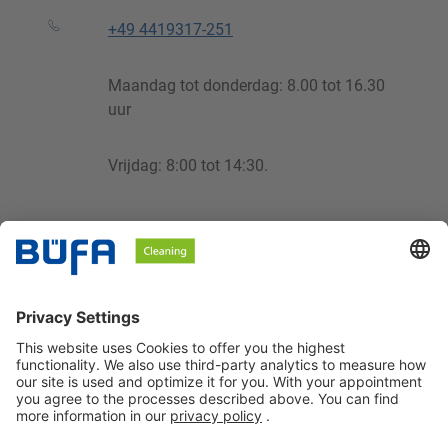
+49 4419317-251
Maandag tot donderdag: 8.00 tot 16.30
uur
Vrijdag: 8:00 tot 14:30.
cleaning@buefa.de