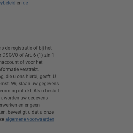
cybeleid
en
de
s de registratie of bij het
 b DSGVO of Art. 6 (1) zin 1
naccount of voor het
nformatie verstrekt,
 die u ons hierbij geeft. U
komst. Wij slaan uw gegevens
emming intrekt. Als u besluit
en, worden uw gegevens
verwerken en er geen
oorgaan te klikken, bevestigt u dat u onze
nze
algemene voorwaarden