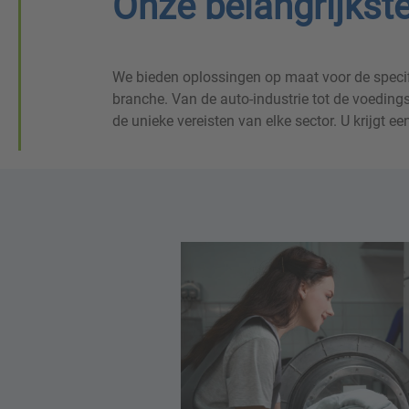
Onze belangrijkste
We bieden oplossingen op maat voor de specif
sterke branche-expertise om u door elke fase va
branche. Van de auto-industrie tot de voedings
de unieke vereisten van elke sector. U krijgt 