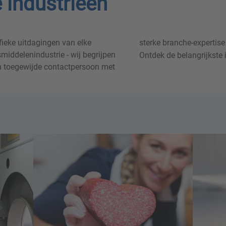
 industrieën
ieke uitdagingen van elke
n uw project te begeleiden.
middelenindustrie - wij begrijpen
Ontdek de belangrijkste 
een toegewijde contactpersoon met