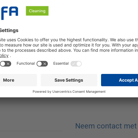
trie
Industriële reiniging
eb je vragen of ondersteuning nodi
Neem contact met 