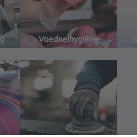
ng
Voedselhygiëne
V