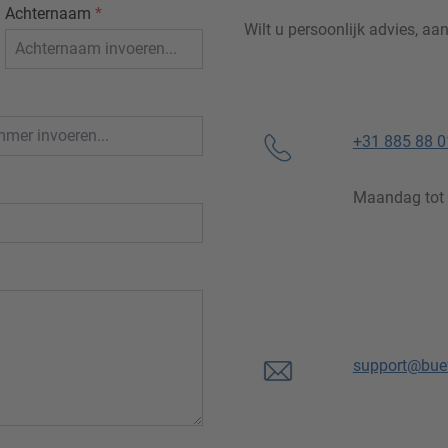
Achternaam
*
Wilt u persoonlijk advies, aa
+31 885 88 0
Maandag tot e
support@buef