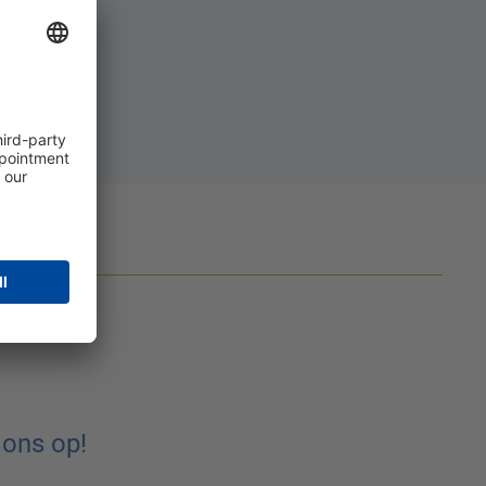
g?
ons op!