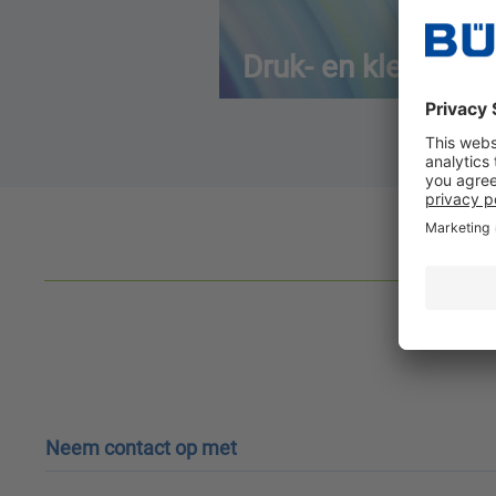
Druk- en kleurindus
H
Neem contact op met