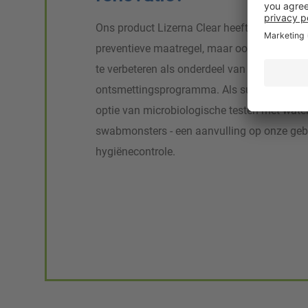
Ons product Lizerna Clear heeft zich bewez
preventieve maatregel, maar ook om de ma
te verbeteren als onderdeel van een
ontsmettingsprogramma. Als succescontrole
optie van microbiologische testen met wat
swabmonsters - een aanvulling op onze gebr
hygiënecontrole.