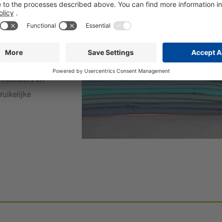
en als
chinehygiëne
 is er de
ermonsters en
uikelijke