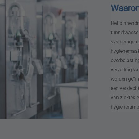
Waarom
Het binnendr
tunnelwasse
systeemgerel
hygiënemaatr
overbelastin
vervuiling v
worden geïmp
een verslecht
van ziekteki
hygiëneramp