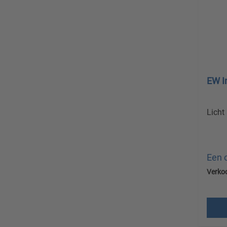
EW I
Licht
Een 
Verko
Prijz
verz