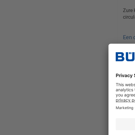
Zure 
circul
Een 
Verko
Prijz
verz