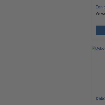
Een 
Verko
Prijz
verz
Deb