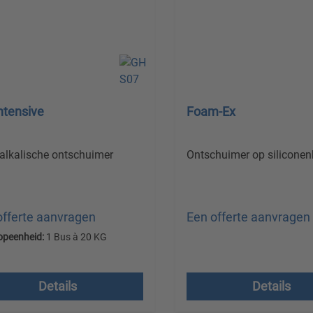
ntensive
Foam-Ex
 alkalische ontschuimer
Ontschuimer op siliconen
offerte aanvragen
Een offerte aanvragen
opeenheid:
1 Bus à 20 KG
Prijzen excl. btw plus
en excl. btw plus
verzendkosten
endkosten
Details
Details