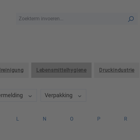
lreinigung
Lebensmittelhygiene
Druckindustrie
ermelding
Verpakking
L
N
O
P
R