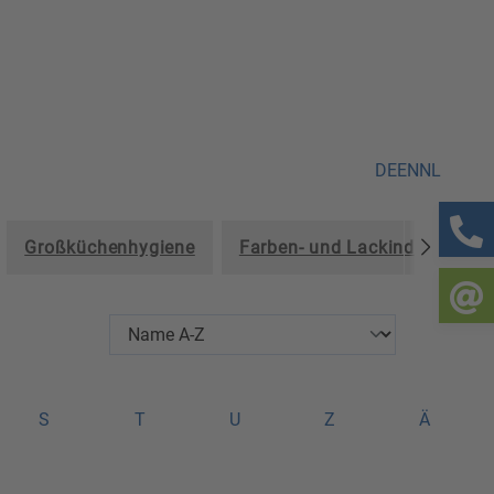
DE
EN
NL
Großküchenhygiene
Farben- und Lackindustrie
S
T
U
Z
Ä