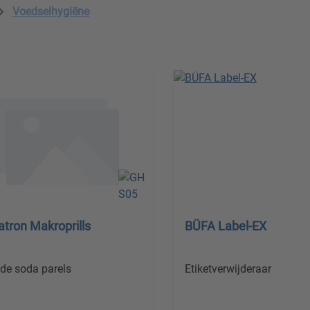
Voedselhygiëne
atron Makroprills
BÜFA Label-EX
nde soda parels
Etiketverwijderaar