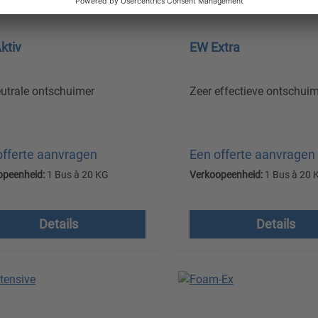
ktiv
EW Extra
utrale ontschuimer
Zeer effectieve ontschui
offerte aanvragen
Een offerte aanvragen
opeenheid:
1 Bus à 20 KG
Verkoopeenheid:
1 Bus à 20 
en excl. btw plus
Prijzen excl. btw plus
endkosten
verzendkosten
Details
Details