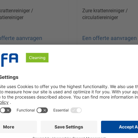
krattenreiniger /
Zure krattenreiniger /
atiereiniger
circulatiereiniger
offerte aanvragen
Een offerte aanvragen
opeenheid:
1 Bus à 11 KG
Verkoopeenheid:
1 Bus à 23 
en excl. btw plus
Prijzen excl. btw plus
endkosten
verzendkosten
Details
Details