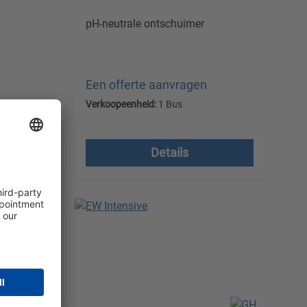
pH-neutrale ontschuimer
Een offerte aanvragen
KG
Verkoopeenheid:
1 Bus
Prijzen excl. btw plus
verzendkosten
Details