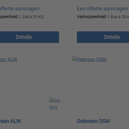
offerte aanvragen
Een offerte aanvragen
opeenheid:
1 Zak à 25 KG
Verkoopeenheid:
1 Bus à 20 
en excl. btw plus
Prijzen excl. btw plus
endkosten
verzendkosten
Details
Details
osan ALW
Debosan OSM