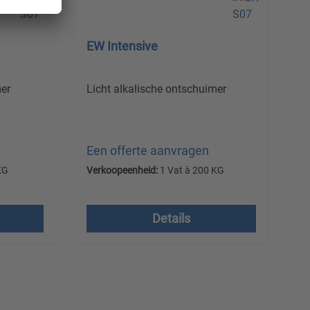
EW Intensive
mer
Licht alkalische ontschuimer
Een offerte aanvragen
KG
Verkoopeenheid:
1 Vat à 200 KG
Prijzen excl. btw plus
verzendkosten
Details