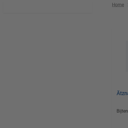
Home
Ätzn
Bijte