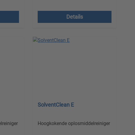
Prijzen excl. btw plus
verzendkosten
Details
SolventClean E
reiniger
Hoogkokende oplosmiddelreiniger