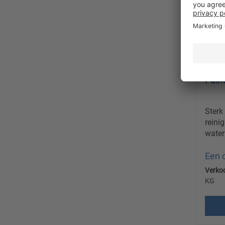
Pain
Sterk
reini
water
Een 
Verko
KG
Prijz
verz