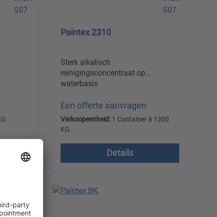
Paintex 2310
Sterk alkalisch
reinigingsconcentraat op
waterbasis
Een offerte aanvragen
KG
Verkoopeenheid:
1 Container à 1200
KG
Prijzen excl. btw plus
Details
verzendkosten