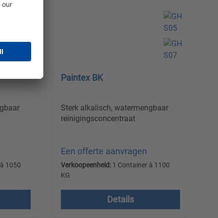
Paintex BK
ngbaar
Sterk alkalisch, watermengbaar
reinigingsconcentraat
Een offerte aanvragen
 à 1050
Verkoopeenheid:
1 Container à 1100
KG
Prijzen excl. btw plus
Details
verzendkosten