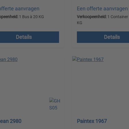
offerte aanvragen
Een offerte aanvragen
opeenheid:
1 Bus à 20 KG
Verkoopeenheid:
1 Container
KG
en excl. btw plus
Prijzen excl. btw plus
endkosten
Details
Details
verzendkosten
lean 2980
Paintex 1967