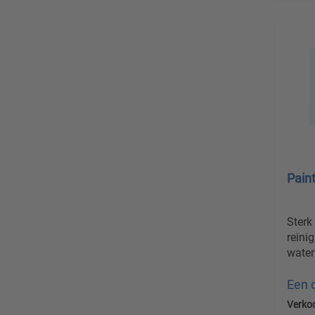
Pain
Sterk
reini
water
Een 
Verko