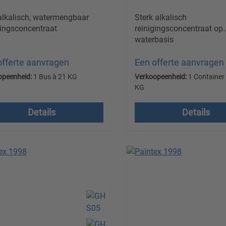
alkalisch, watermengbaar
Sterk alkalisch
gingsconcentraat
reinigingsconcentraat op
waterbasis
offerte aanvragen
Een offerte aanvragen
opeenheid:
1 Bus à 21 KG
Verkoopeenheid:
1 Container
KG
en excl. btw plus
Prijzen excl. btw plus
endkosten
Details
Details
verzendkosten