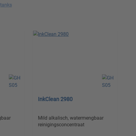
gtanks
InkClean 2980
gbaar
Mild alkalisch, watermengbaar
reinigingsconcentraat