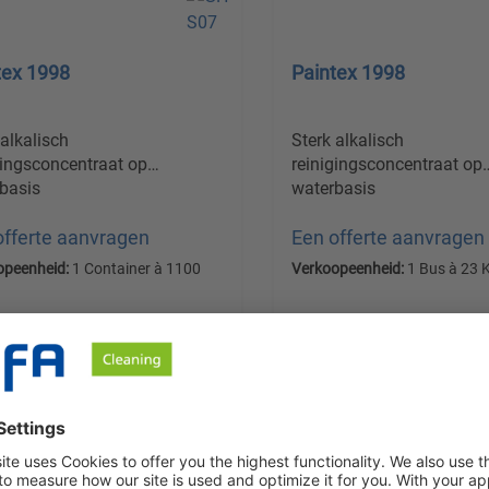
tex 1998
Paintex 1998
 alkalisch
Sterk alkalisch
gingsconcentraat op
reinigingsconcentraat op
basis
waterbasis
offerte aanvragen
Een offerte aanvragen
opeenheid:
1 Container à 1100
Verkoopeenheid:
1 Bus à 23 
Prijzen excl. btw plus
en excl. btw plus
verzendkosten
Details
Details
endkosten