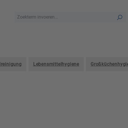
lreinigung
Lebensmittelhygiene
Großküchenhygi