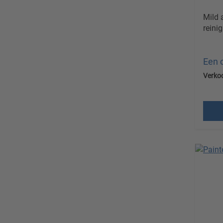
Mild 
reini
Een 
Verko
Prijz
verz