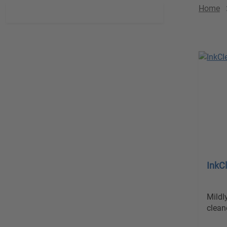
Home
InkC
Mildl
clean