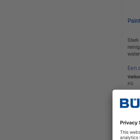
Pain
Sterk
reini
water
Een 
Verko
KG
Prijz
verz