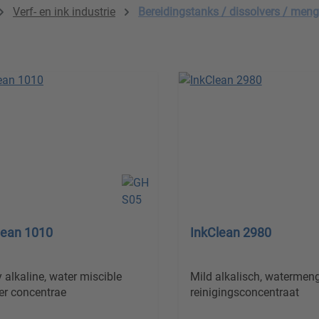
Verf- en ink industrie
Bereidingstanks / dissolvers / men
lean 1010
InkClean 2980
y alkaline, water miscible
Mild alkalisch, watermen
er concentrae
reinigingsconcentraat