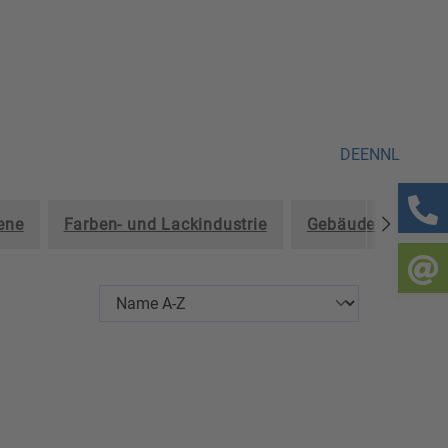
DE
EN
NL
ene
Farben- und Lackindustrie
Gebäudereinigun