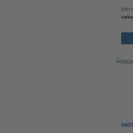
Een 
Verko
Prijz
verz
InkC