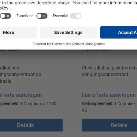
tex 3224
Paintex 839
 alkalisch
Sterk alkalisch, waterme
gingsconcentraat op
reinigingsconcentraat
basis
offerte aanvragen
Een offerte aanvragen
opeenheid:
1 Container à 1100
Verkoopeenheid:
1 Container
KG
en excl. btw plus
Prijzen excl. btw plus
Details
Details
endkosten
verzendkosten