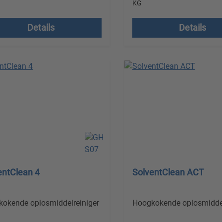
KG
en excl. btw plus
Prijzen excl. btw plus
endkosten
Details
Details
verzendkosten
entClean 4
SolventClean ACT
okende oplosmiddelreiniger
Hoogkokende oplosmiddel