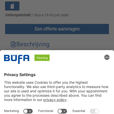
Verkoopeenheid:
1 Bus à 18 KG per palet
Een offerte aanvragen
Beschrijving
Technische kenmerken
Downloads
Veiligheidsinstructies