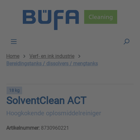
Skip to main content
Home
Verf- en ink industrie
Bereidingstanks / dissolvers / mengtanks
18 kg
SolventClean ACT
Hoogkokende oplosmiddelreiniger
Artikelnummer:
8730960221