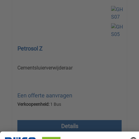
Petrosol Z
Cementsluierverwijderaar
Een offerte aanvragen
Verkoopeenheid:
1 Bus
Prijzen excl. btw plus verzendkosten
Details