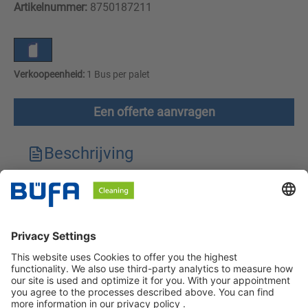
Artikelnummer:
8750187211
Verkoopeenheid:
1 Bus per palet
Een offerte aanvragen
Beschrijving
Technische kenmerken
Downloads
Veiligheidsinstructies