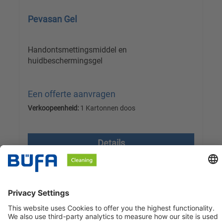
Pevasan Gel
Handontsmettingsmiddel en
huidbeschermingsgel
Een offerte aanvragen
Verkoopeenheid:
1 Kartonnen doos
Prijzen excl. btw plus verzendkosten
Details