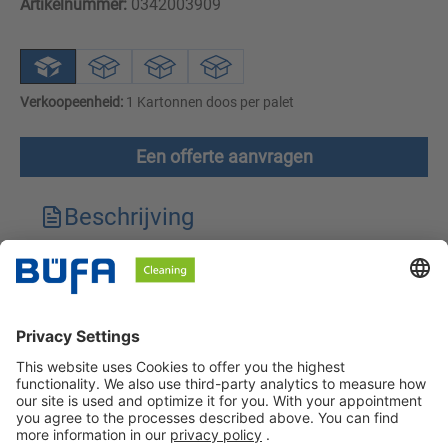
Artikelnummer:
0342003909
Verkoopeenheid:
1 Kartonnen doos per palet
Een offerte aanvragen
Beschrijving
Technische kenmerken
Downloads
Veiligheidsinstructies