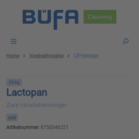
Skip to main content
Home
Voedselhygiëne
CIP-reiniger
25 kg
Lactopan
Zure circulatiereiniger
ADR
Artikelnummer:
8750046221