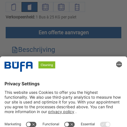
Verkoopeenheid:
1 Bus à 25 KG per palet
Een offerte aanvragen
Beschrijving
Technische kenmerken
Downloads
Veiligheidsinstructies