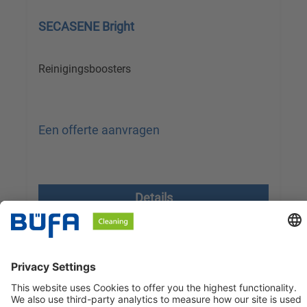
SECASENE Bright
Reinigingsboosters
Een offerte aanvragen
Prijzen excl. btw plus verzendkosten
Details