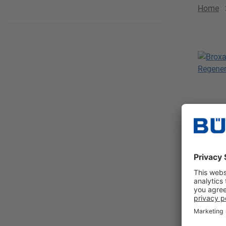
Home
Rege