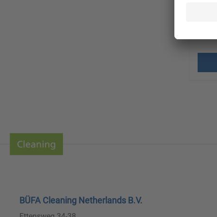
Een 
Prijz
verz
BÜFA Cleaning Netherlands B.V.
Ettensweg 34-38