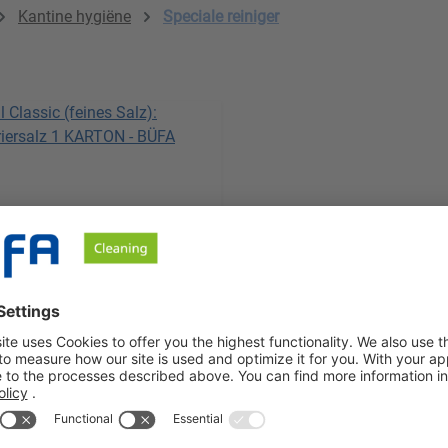
Kantine hygiëne
Speciale reiniger
neriersalz fein (6x2kg)