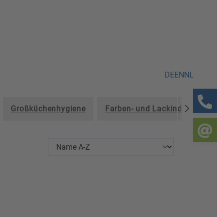
DE
EN
NL
Großküchenhygiene
Farben- und Lackindustrie