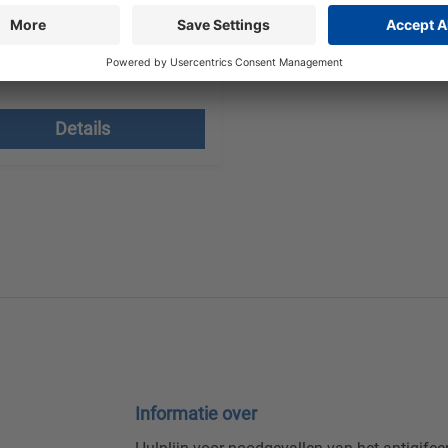
offerte aanvragen
en excl. btw plus
endkosten
Details
Informatie over