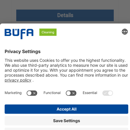
Prijzen excl. btw plus verzendkosten
Details
BÜFA Cleaning Netherlands B.V.
Informatie over
Sociale media