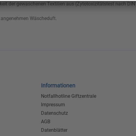
keit der gewaschenen Textilien aus (Zytotoxizitätstest nach DIN
en angenehmen Wäscheduft.
Informationen
Notfallhotline Giftzentrale
Impressum
Datenschutz
AGB
Datenblätter