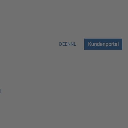
Kundenportal
DE
EN
NL
l