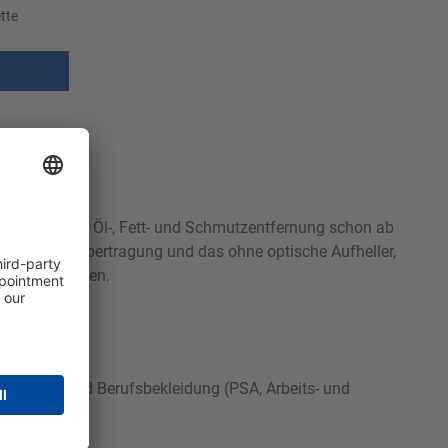
tte
hervorragende Öl-, Fett- und Schmutzentfernung schon ab
hindert Farbübertragung und das ohne optische Aufheller,
VAH eingetragen.
e, Sport- und Berufsbekleidung (PSA, Arbeits- und