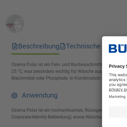
Beschreibung
Technische Merkma
Ozerna Polar ist ein Fein- und Buntwaschmittel für wasch
25 °C, was besonders wichtig für Wäsche aus der Hotelleri
Bleichmittel oder Phosphate. In Kombination mit Lizerna 
Anwendung
Ozerna Polar ist ein hochwirksames, flüssiges Buntwaschm
Corporate-Identity-Bekleidung) sowie Wäsche aus der Hote