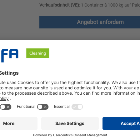
Verkaufseinheit (VE):
1 Container à 1000 kg auf Pale
Angebot anfordern
le
Downloads
Sicherheitshinweise
bare Oberbekleidung, Sport- und Berufsbekleidung. Es hat eine 
e und Gastronomie ist. Ozerna Polar frischt Farben auf und ver
Sept* ist unser Produkt bei 40 °C als Wäschedesinfektion beim 
ittel für die professionelle Pflege von waschbarer Obergarderob
llerie und Gastronomie.