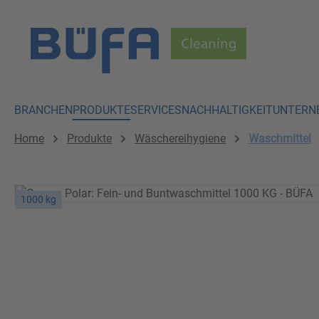
 Hauptinhalt springen
Zur Suche springen
Zur Hauptnavigation springen
BRANCHEN
PRODUKTE
SERVICES
NACHHALTIGKEIT
UNTERN
Home
Produkte
Wäschereihygiene
Waschmittel
1000 kg