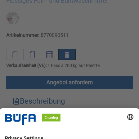
Flüssiges Fein- und Buntwaschmittel
Artikelnummer:
8770090511
Verkaufseinheit (VE):
1 Fass à 200 kg auf Palette
Angebot anfordern
Beschreibung
Technische Merkmale
Downloads