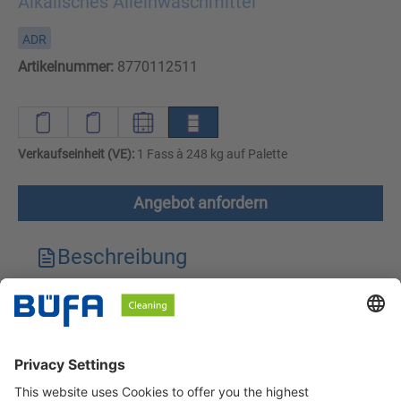
Alkalisches Alleinwaschmittel
ADR
Artikelnummer:
8770112511
Verkaufseinheit (VE):
1 Fass à 248 kg auf Palette
Angebot anfordern
Beschreibung
Technische Merkmale
Downloads
Sicherheitshinweise