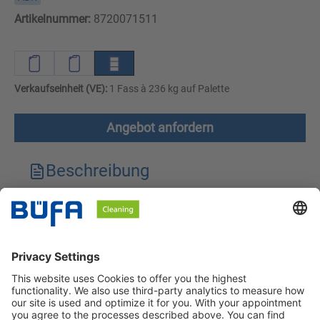
Artikelnummer:
8720071511
Verkaufseinheit (VE):
1 Fass à 236 kg auf Palette
Angebot anfordern
Beschreibung
Technische Merkmale
Downloads
Sicherheitshinweise