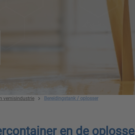
n vernisindustrie
Bereidingstank / oplosser
ercontainer en de oplosse