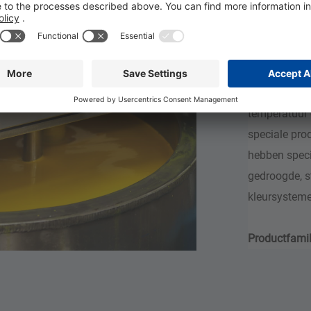
voorbe
Mobiele batc
buiten worde
product, het 
temperatuur 
speciale prod
hebben speci
gedroogde, st
kleursysteme
Productfamil