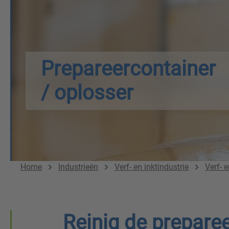
Prepareercontainer
/ oplosser
Home
Industrieën
Verf- en inktindustrie
Verf- e
Reinig de prepare