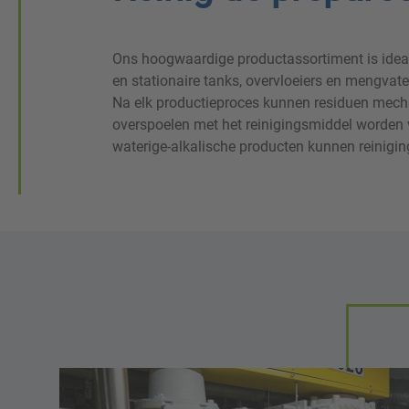
Ons hoogwaardige productassortiment is ideaa
oplosmiddelen worden vervangen, wat niet all
en stationaire tanks, overvloeiers en mengvat
ook eenvoudiger maakt om te voldoen aan arb
Na elk productieproces kunnen residuen mech
om op te slaan, te hanteren en af te voere
overspoelen met het reinigingsmiddel worden 
hoogkokende oplosmiddelreinigers voor ee
waterige-alkalische producten kunnen reinigi