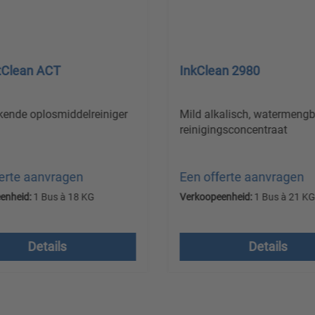
x WT
SolventClean ACT
kalisch, watermengbaar
Hoogkokende oplosmiddelr
 concentraat
ferte aanvragen
Een offerte aanvragen
enheid:
1 Container à 1150 KG
Verkoopeenheid:
1 Bus à 18 KG
 excl. btw plus
Prijzen excl. btw plus
dkosten
verzendkosten
Details
Details