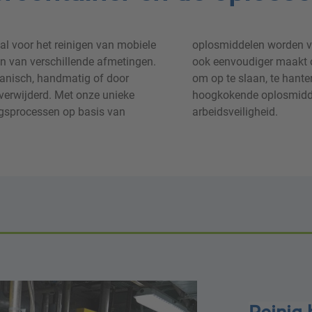
l voor het reinigen van mobiele
een de kosten verlaagt, maar het
en van verschillende afmetingen.
eidsveiligheidsvoorschriften en
anisch, handmatig of door
n. Bovendien zorgen onze
verwijderd. Met onze unieke
n aanzienlijk verbeterde
ngsprocessen op basis van
arbeidsveiligheid.