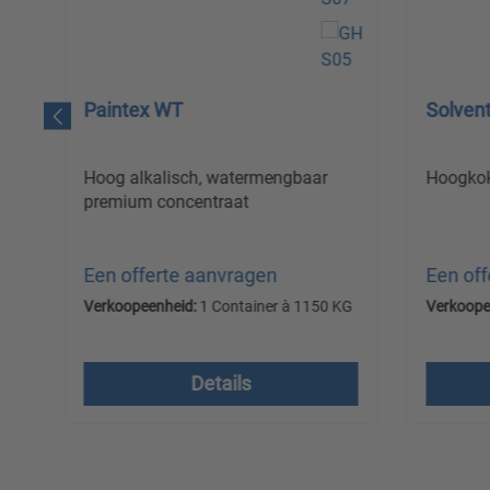
Paintex 1967
Painte
Sterk alkalisch
Hoog al
reinigingsconcentraat op
premium
waterbasis
Een offerte aanvragen
Een of
Verkoopeenheid:
1 Container à 1150 KG
Verkoope
Prijzen excl. btw plus
Prijzen
verzendkosten
verzen
Details