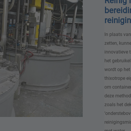
Reinig 
bereidi
reinig
In plaats van
zetten, kunn
innovatieve 
het gebruikel
wordt op het 
thixotrope e
om container
deze methode
zoals het de
‘onderstebov
reinigingsmid
met water.