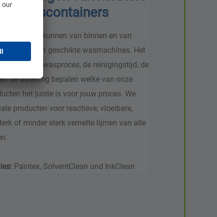
reidingscontainers
hcontainers kunnen van binnen en van
n gereinigd in geschikte wasmachines. Het
systeem, het wasproces, de reinigingstijd, de
en de dosering bepalen welke van onze
ucten het juiste is voor jouw proces. We
ale producten voor reactieve, vloeibare,
erk of minder sterk vernette lijmen van alle
n.
ies:
Paintex,
SolventClean und
InkClean