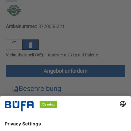
Artikelnummer:
8720056221
Verkaufseinheit (VE):
1 Kanister à 23 kg auf Palette
Angebot anfordern
Beschreibung
Technische Merkmale
Downloads
Sicherheitshinweise