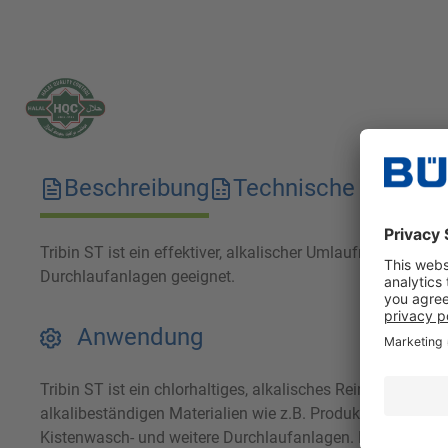
Beschreibung
Technische Merkma
Tribin ST ist ein effektiver, alkalischer Umlaufreiniger mi
Durchlaufanlagen geeignet.
Anwendung
Tribin ST ist ein chlorhaltiges, alkalisches Reinigungsmit
alkalibeständigen Materialien wie z.B. Produktionsbehält
Kistenwasch- und weitere Durchlaufanlagen. Das Produkt i