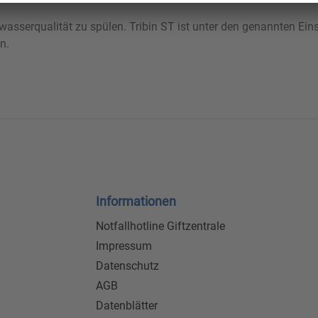
wasserqualität zu spülen. Tribin ST ist unter den genannten Ei
n.
Informationen
Notfallhotline Giftzentrale
Impressum
Datenschutz
AGB
Datenblätter