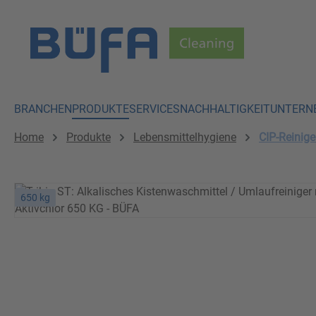
 Hauptinhalt springen
Zur Suche springen
Zur Hauptnavigation springen
BRANCHEN
PRODUKTE
SERVICES
NACHHALTIGKEIT
UNTERN
Home
Produkte
Lebensmittelhygiene
CIP-Reinige
650 kg