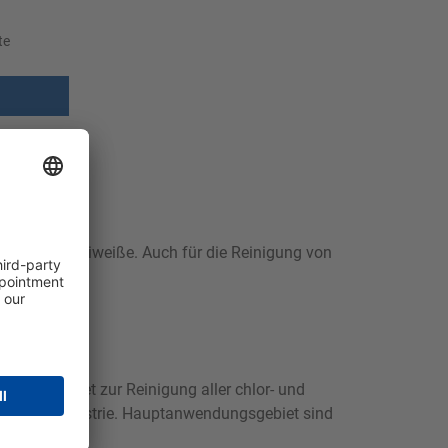
te
wie Fette und Eiweiße. Auch für die Reinigung von
 ist geeignet zur Reinigung aller chlor- und
beitenden Industrie. Hauptanwendungsgebiet sind
.