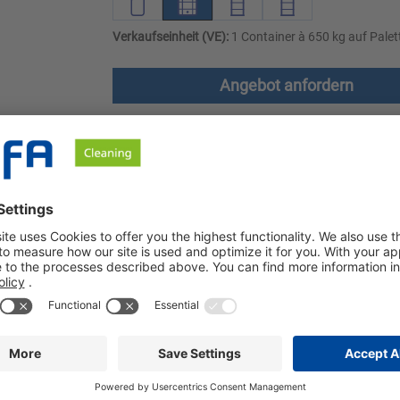
Verkaufseinheit (VE):
1 Container à 650 kg auf Palet
Angebot anfordern
le
Downloads
Sicherheitshinweise
t Aktivchlor. Der Reiniger ist schaumfrei, löst Verschmutzungen 
tel zur Entfernung von Eiweiß- und Fettverschmutzungen. Tribin ST
er, Container, Tanks und Rohrleitungen in der lebensmittelverar
st nicht für die Reinigung von Aluminiumoberflächen einsetzbar