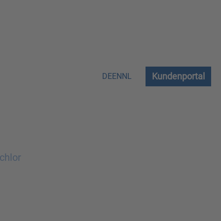
Kundenportal
DE
EN
NL
chlor