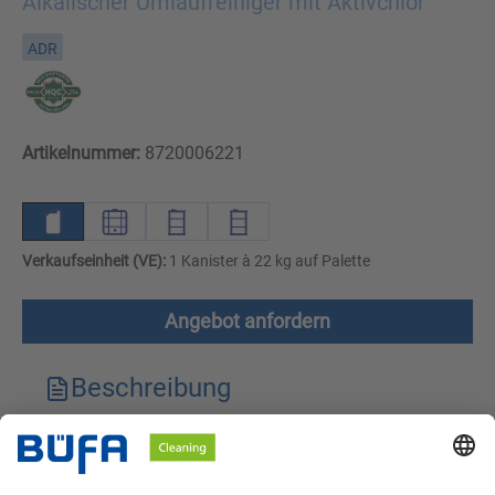
Alkalischer Umlaufreiniger mit Aktivchlor
ADR
Artikelnummer:
8720006221
Verkaufseinheit (VE):
1 Kanister à 22 kg auf Palette
Angebot anfordern
Beschreibung
Technische Merkmale
Downloads