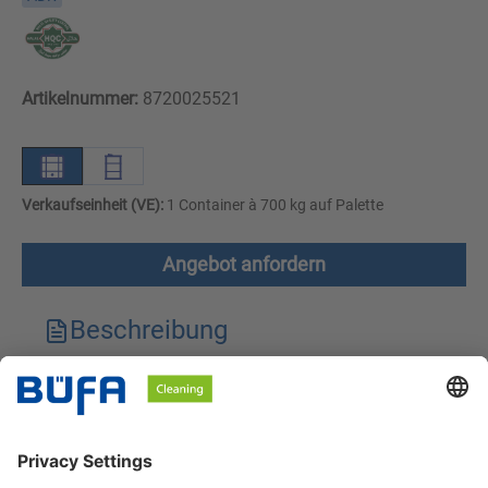
Artikelnummer:
8720025521
Verkaufseinheit (VE):
1 Container à 700 kg auf Palette
Angebot anfordern
Beschreibung
Technische Merkmale
Downloads
Sicherheitshinweise