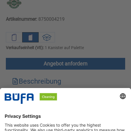
Artikelnummer:
8750004219
Verkaufseinheit (VE):
1 Kanister auf Palette
Angebot anfordern
Beschreibung
Technische Merkmale
Downloads
Sicherheitshinweise