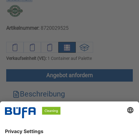
Artikelnummer:
8720029525
Verkaufseinheit (VE):
1 Container auf Palette
Angebot anfordern
Beschreibung
Technische Merkmale
Downloads
Sicherheitshinweise