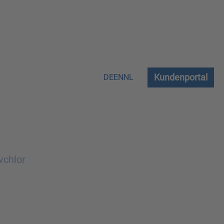
Kundenportal
DE
EN
NL
vchlor