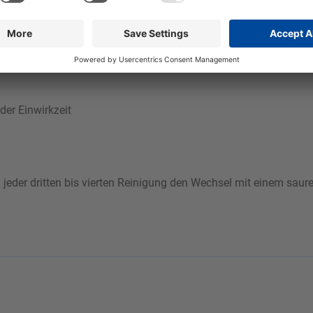
sche Glanz erhalten. Tolo Bleach ist nicht auf Aluminium einset
ein stabiler, gut haftender Schaum erzielt.
er Einwirkzeit
jeder dritten bis vierten Reinigung den Wechsel mit einem saur