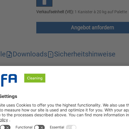
Verkaufseinheit (VE):
1 Kanister à 20 kg auf Palette
Angebot anfordern
le
Downloads
Sicherheitshinweise
seines Aktivchlors sowohl bleichende als auch reinigungsverstär
und bietet somit eine gründliche Reinigungslösung.
oher Reinigungskraft. Verschmutzungen aus Fett, Eiweiß und Stä
enden Betrieben wie z.B. der Fleisch-, Fisch- und Feinkostbranch
ass durch Blut oder Gewürze gefärbte Kunststoffflächen deutlic