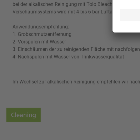
bei der alkalischen Reinigung mit Tolo Bleach der metalli
Verschäumsystems wird mit 4 bis 6 bar Luftausgangsdruck 
Anwendungsempfehlung:
1. Grobschmutzentfernung
2. Vorspülen mit Wasser
3. Einschäumen der zu reinigenden Fläche mit nachfolgend
4. Nachspülen mit Wasser von Trinkwasserqualität
Im Wechsel zur alkalischen Reinigung empfehlen wir nach 