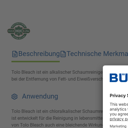
Beschreibung
Technische Merkma
Tolo Bleach ist ein alkalischer Schaumreiniger, das dank 
bei der Entfernung von Fett- und Eiweißverschmutzungen 
Anwendung
Tolo Bleach ist ein chloralkalischer Schaumreiniger mit h
ist entwickelt für die Reinigung in lebensmittelverarbeit
von Tolo Bleach auch eine bleichende Wirkung erzielt, sod