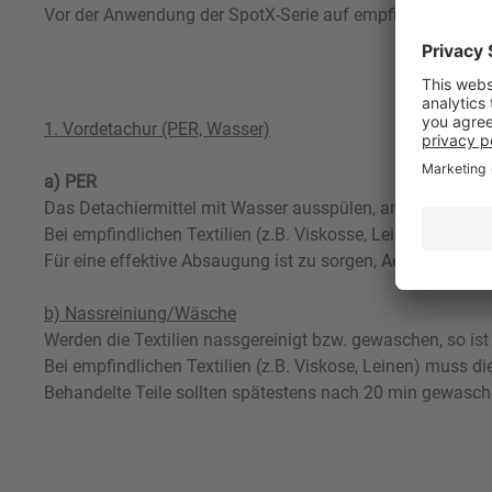
Vor der Anwendung der SpotX-Serie auf empfindlicher Gar
1. Vordetachur (PER, Wasser)
a) PER
Das Detachiermittel mit Wasser ausspülen, antrocknen und
Bei empfindlichen Textilien (z.B. Viskosse, Leinen) muss 
Für eine effektive Absaugung ist zu sorgen, Aerosole nich
b) Nassreiniung/Wäsche
Werden die Textilien nassgereinigt bzw. gewaschen, so ist
Bei empfindlichen Textilien (z.B. Viskose, Leinen) muss di
Behandelte Teile sollten spätestens nach 20 min gewasch