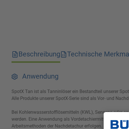
Beschreibung
Technische Merkma
Anwendung
SpotX Tan ist als Tanninlöser ein Bestandteil unserer Spo
Alle Produkte unserer SpotX-Serie sind als Vor- und Nach
Bei Kohlenwasserstofflösemitteln (KWL), Sensene oder an
werden. Eine Anwendung als Vordetachiermittel bei die
Arbeitsmethoden der Nachdetachur erfolgen.