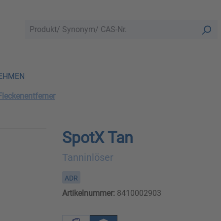
EHMEN
Fleckenentferner
SpotX Tan
Tanninlöser
ADR
Artikelnummer:
8410002903