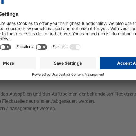
derobe und auf Textilien mit geringer Farbechtheit empfehlen w
 die noch feuchte Stelle mit Anbürstmittel abdecken.
die Fleckstelle gut mit Wasser gespült und komplett getrocknet 
t einatmen.
 das Ausspülen und das Auftrocknen der behandelten Fleckenstell
e Fleckstelle neutralisiert/abgesäuert werden.
en / nassgereinigt werden.