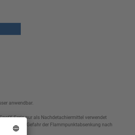
asser anwendbar.
potX-Serie nur als Nachdetachiermittel verwendet
lten oder der Gefahr der Flammpunktabsenkung nach