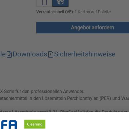
Verkaufseinheit (VE):
1 Karton auf Palette
Angebot anfordern
le
Downloads
Sicherheitshinweise
tX-Serie für den professionellen Anwender.
detachiermittel in den Lösemitteln Perchlorethylen (PER) und W
deren Lösemitteln gemäß 31. BImSchV dürfen die Produkte der S
sen Lösemitteln muss aufgrund von ungenügendem Ausspülverha