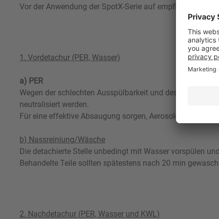
Vor der Anwendung der SpotX-Serie auf empfindlicher Gar
1. Vordetachur (PER, Wasser)
a) PER
Wegen der schlechten Ausspülbarkeit und des niedrigen 
neutralisiert werden.
Für eine effektive Absaugung sorgen, Aerosole nicht eina
b) Nassreiniung/Wäsche
Die detachierte Stelle unbedingt mit Wasser vorspülen und
Behandelte Teile sollten spätestens nach 20 min gewasc
2. Nachdetachur (PER, Wasser und KWL)