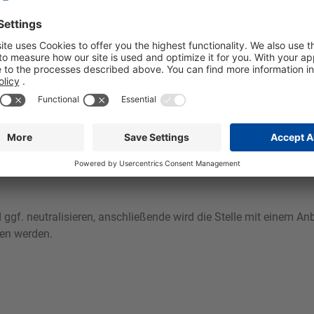
derobe und auf Textilien mit geringer Farbechtheit empfehlen w
pH-Wertes, muss nach den Metoden der Nachdeatchur gearbeitet
tmen.
 ggf. neutralisieren, anschließende wird die Stelle mit einem 
hen werden.