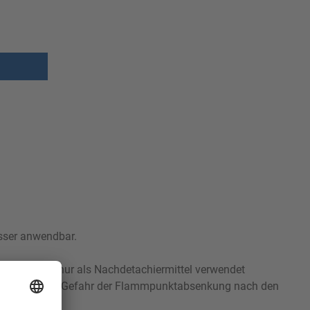
asser anwendbar.
potX-Serie nur als Nachdetachiermittel verwendet
lten oder der Gefahr der Flammpunktabsenkung nach den