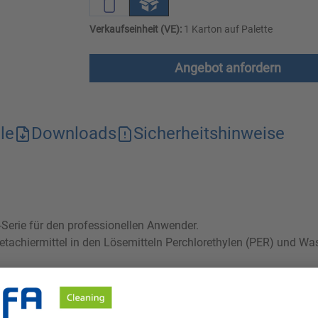
Verkaufseinheit (VE):
1 Karton auf Palette
Angebot anfordern
le
Downloads
Sicherheitshinweise
-Serie für den professionellen Anwender.
detachiermittel in den Lösemitteln Perchlorethylen (PER) und W
deren Lösemitteln gemäß 31. BImSchV dürfen die Produkte der S
sen Lösemitteln muss aufgrund von ungenügendem Ausspülverha