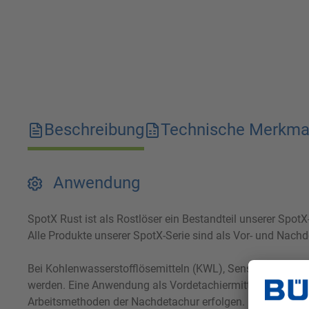
Beschreibung
Technische Merkma
Anwendung
SpotX Rust ist als Rostlöser ein Bestandteil unserer SpotX
Alle Produkte unserer SpotX-Serie sind als Vor- und Nach
Bei Kohlenwasserstofflösemitteln (KWL), Sensene oder an
werden. Eine Anwendung als Vordetachiermittel bei die
Arbeitsmethoden der Nachdetachur erfolgen.