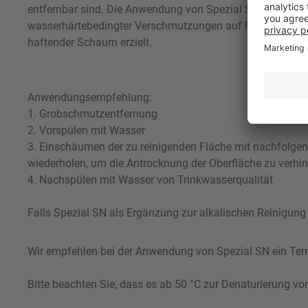
entfernbar sind. Die Anwendung von Spezial SN ist eine 
wasserhärtebedingter Verschmutzungen auf Flächen zu ve
haftender Schaum erzielt.
Anwendungsempfehlung:
1. Grobschmutzentfernung
2. Vorspülen mit Wasser
3. Einschäumen der zu reinigenden Fläche mit nachfolgend
wiederholen, um die Antrocknung der Oberfläche zu verhin
4. Nachspülen mit Wasser von Trinkwasserqualität
Falls Spezial SN als Ergänzung zur alkalischen Reinigung 
Wir empfehlen bei der Anwendung von Spezial SN ein Temp
Bitte beachten Sie, dass es ab 50 °C zur Denaturierung