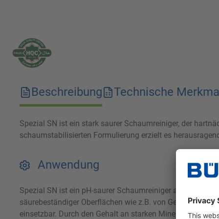
Beschreibung
Technische Merkma
Spezial SN ist ein stark saurer Schaumreiniger, der hart
schaumstabilisierten Formulierung erzielt es herausrage
Anwendung
Spezial SN ist ein pH-saurer Schaumreiniger auf Basis ei
säurebeständiger Oberflächen wie z.B. von Geräten, Behäl
einsetzbar. Durch den Gehalt an starken Mineralsäuren l