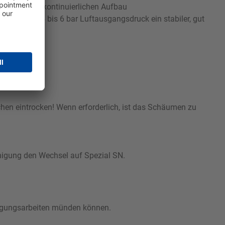
ers, um den kontinuierlichen Aufbau
ird mit 4 bis 6 bar Luftausgangsdruck ein stabiler, gut
chen eintrocken! Wenn erforderlich, ist das Schäumen zu
einigung den Wechsel auf Spezial SN.
nigungsarbeiten münden können.