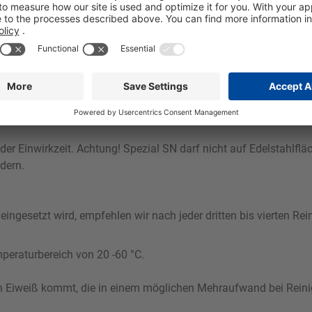
sinnvolle Ergänzung zum Einsatz eines alkalischen Schaumreinig
rmeiden. Unter Verwendung eines geeigneten Verschäumsystems w
er Einwirkzeit. Achtung! Spezial SN darf nicht auf Edelstahlflä
dern.
eingesetzt wird, empfehlen wir nach jeder dritten bis vierten R
eraturbereich von 20 -60 °C.
 von Eiweiß kommt, die in einem möglichen Mehraufwand bei Rei