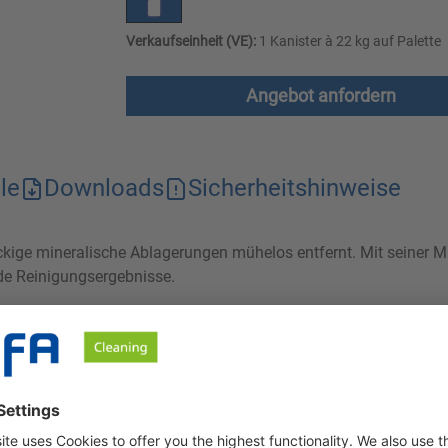
Verkaufseinheit (VE):
1 Kanister à 22 kg auf Palette
Angebot anfordern
le
Downloads
Sicherheitshinweise
näckige mineralische Ablagerungen mühelos entfernt. Mit seiner 
nde Reinigungsergebnisse.
nes Mineralsäuregemischs zum Einsatz in der Nahrungs- und Genus
tern, Tanks, Aggregaten und Stellagen aus Edelstahl. Auch auf
öst Spezial SN auch solche hartnäckigen mineralischen Verschm