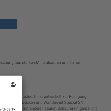
Mischung aus starken Mineralsäuren und seiner
smittelindustrie. Er ist entwickelt zur Reinigung
 Türen, Böden, Decken und Wänden ist Spezial SN
utzungen, die mit anderen sauren Schaumreinigern nicht